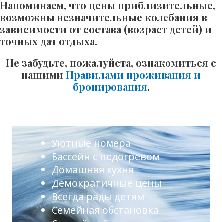
Напоминаем, что цены приблизительные,
возможны незначительные колебания в
зависимости от состава (возраст детей) и
точных дат отдыха.
Не забудьте, пожалуйста, ознакомиться с
нашими
Правилами проживания и
бронирования
.
Уютные номера
Бассейн с подогревом
Домашняя кухня
Демократичные цены
Всегда рады детям
Семейная обстановка